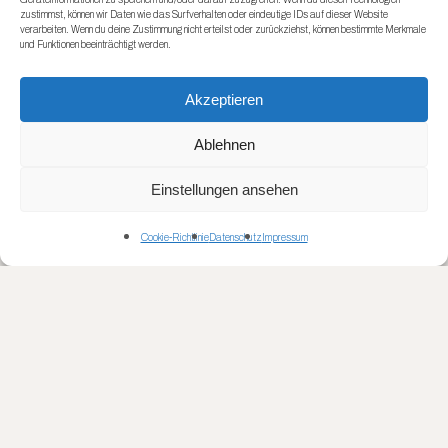
zustimmst, können wir Daten wie das Surfverhalten oder eindeutige IDs auf dieser Website
verarbeiten. Wenn du deine Zustimmung nicht erteilst oder zurückziehst, können bestimmte Merkmale
und Funktionen beeinträchtigt werden.
Akzeptieren
Ablehnen
Einstellungen ansehen
Cookie-Richtlinie
Datenschutz
Impressum